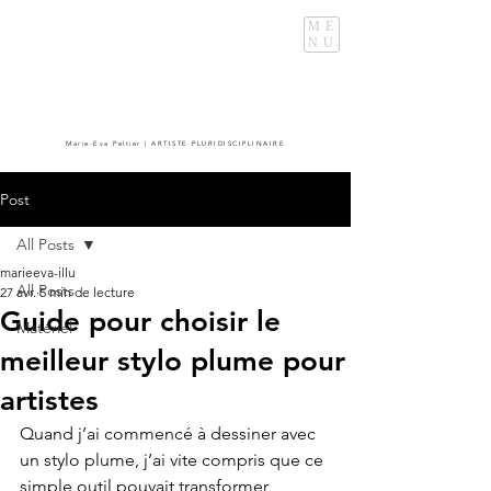
ME
NU
Marie-Eva Peltier | ARTISTE PLURIDISCIPLINAIRE
Post
All Posts
marieeva-illu
All Posts
27 avr.
5 min de lecture
Guide pour choisir le
Matériel
meilleur stylo plume pour
artistes
Quand j’ai commencé à dessiner avec 
un stylo plume, j’ai vite compris que ce 
simple outil pouvait transformer 