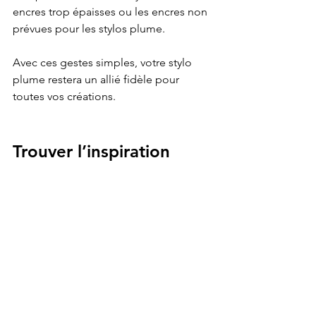
encres trop épaisses ou les encres non 
prévues pour les stylos plume.
Avec ces gestes simples, votre stylo 
plume restera un allié fidèle pour 
toutes vos créations.
Trouver l’inspiration 
avec votre stylo plume
Le stylo plume ne sert pas seulement à 
dessiner, il est aussi une source 
d’inspiration. Pour moi, chaque trait est 
une aventure, une découverte. J’aime 
expérimenter avec différentes encres, 
jouer avec les ombres, créer des 
textures.