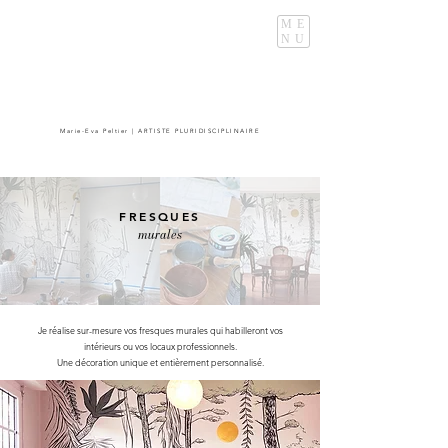
ME
NU
Marie-Eva Peltier | ARTISTE PLURIDISCIPLINAIRE
FRESQUES
murales
Je réalise sur-mesure vos fresques murales qui habilleront vos
intérieurs ou vos locaux professionnels.
Une décoration unique et entièrement personnalisé.