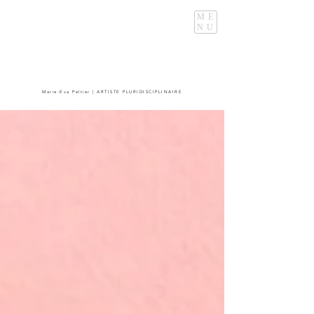
ME
NU
Marie-Eva Peltier | ARTISTE PLURIDISCIPLINAIRE