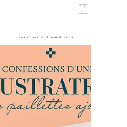
ME
NU
Marie-Eva Peltier | ARTISTE PLURIDISCIPLINAIRE