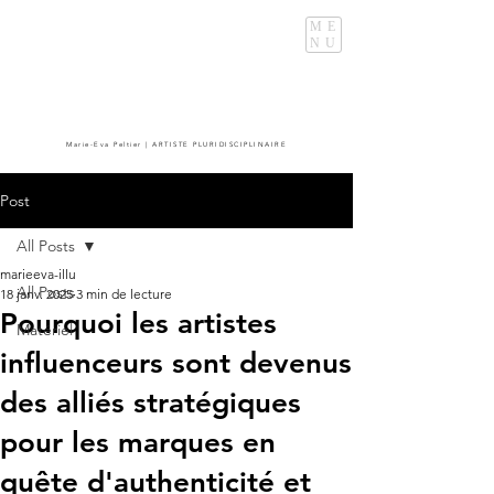
ME
NU
Marie-Eva Peltier | ARTISTE PLURIDISCIPLINAIRE
Post
All Posts
marieeva-illu
All Posts
18 janv. 2025
3 min de lecture
Pourquoi les artistes
Matériel
influenceurs sont devenus
des alliés stratégiques
pour les marques en
quête d'authenticité et