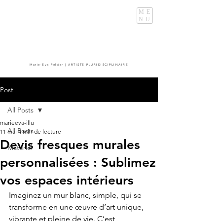
ME
NU
Marie-Eva Peltier | ARTISTE PLURIDISCIPLINAIRE
Post
All Posts
marieeva-illu
All Posts
11 mai
4 min de lecture
Devis fresques murales
Matériel
personnalisées : Sublimez
vos espaces intérieurs
Imaginez un mur blanc, simple, qui se 
transforme en une œuvre d’art unique, 
vibrante et pleine de vie. C’est 