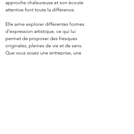
approche chaleureuse et son écoute 
attentive font toute la différence.
Elle aime explorer différentes formes 
d’expression artistique, ce qui lui 
permet de proposer des fresques 
originales, pleines de vie et de sens. 
Que vous soyez une entreprise, une 
marque de vins ou un particulier, elle 
saura vous accompagner avec 
enthousiasme et professionnalisme.
Pour obtenir un 
devis fresque murale 
intérieure
, n’hésitez pas à la contacter 
directement. Vous bénéficierez d’un 
accompagnement personnalisé, d’une 
expertise artistique et d’un résultat qui 
dépasse vos attentes.