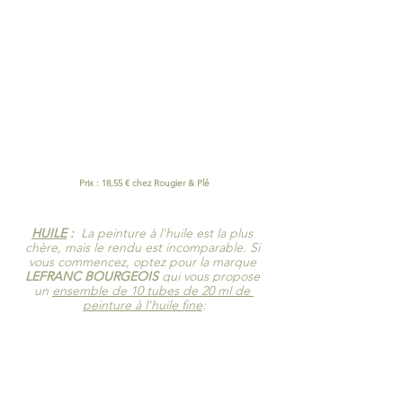
Prix : 18,55 € chez Rougier & Plé
HUILE
 :  
La peinture à l'huile est la plus 
chère, mais le rendu est incomparable. Si 
vous commencez, optez pour la marque 
LEFRANC BOURGEOIS
 qui vous propose 
u
n 
ensemble de 10 tubes de 20 ml de 
peinture à l'huile fine
: