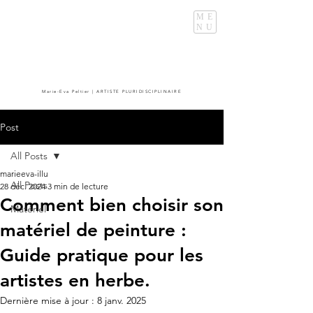
ME
NU
Marie-Eva Peltier | ARTISTE PLURIDISCIPLINAIRE
Post
All Posts
marieeva-illu
All Posts
28 déc. 2024
3 min de lecture
Comment bien choisir son
Matériel
matériel de peinture :
Guide pratique pour les
artistes en herbe.
Dernière mise à jour :
8 janv. 2025