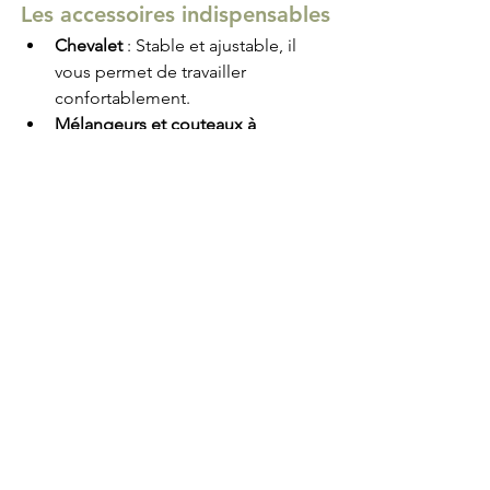
Les accessoires indispensables
Chevalet
 : Stable et ajustable, il 
vous permet de travailler 
confortablement.
Mélangeurs et couteaux à 
peindre
 : Parfaits pour appliquer 
ou mélanger la peinture 
directement sur la toile.
Vernis
 : Protège vos œuvres et en 
améliore le rendu.
Boîtes de rangement
 : Gardez 
votre matériel organisé et protégé.
Astuce pour les petits 
budgets
Si vous débutez ou avez un budget 
limité, commencez avec un kit de 
peinture basique mais de qualité. 